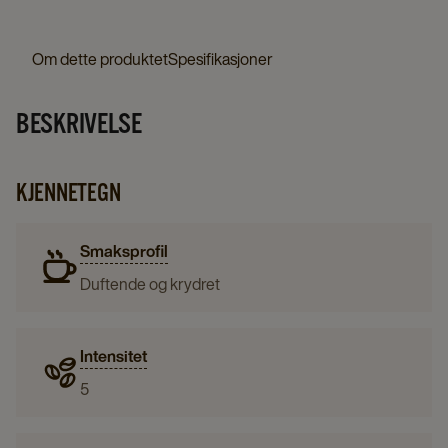
details
750
12x500g
page
g
details
Om dette produktet
Spesifikasjoner
details
page
page
BESKRIVELSE
KJENNETEGN
Smaksprofil
Duftende og krydret
Intensitet
5