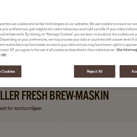
resh brew- og
ltid fersk, perfekt brygget
parties use cookies and similar technologies on our websites. We use cookies to ensure our we
e your preferences, gain insights into visitor behaviour, and build a profile of your online behavi
 advertisements. By clicking on “Manage Cookies”, you can learn more about the cookies we u
maskiner
Depending on your preferences, we may process your data in countries with a lower level of d
here authorities may have easier access to your data and you may have fewer rights to oppose
ccept All”, you agree to the use of all cookies as described in this cookie banner.
Mer informas
 ditt
 Cookies
Reject All
Acc
 ELLER FRESH BREW-MASKIN
kt for kontormiljøer.