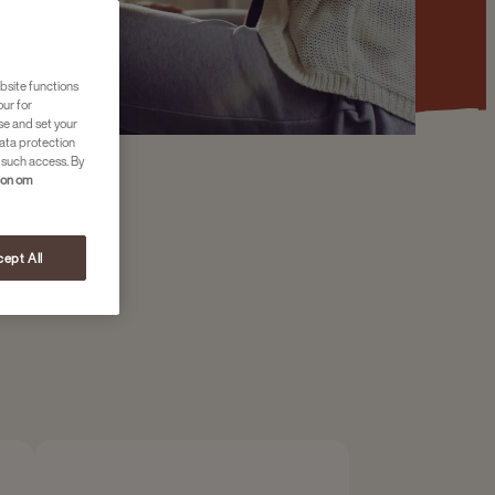
bsite functions
our for
se and set your
ata protection
 such access. By
jon om
ept All