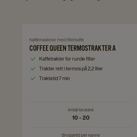
Navigate
to
Navigate
Kaffemaskiner med filterkaffe
Coffee
COFFEE QUEEN TERMOSTRAKTER A
to
Queen
Coffee
Kaffetrakter for runde filter
Termostrakter
Queen
Trakter rett i termos på 2,2 liter
A
Termostrakter
details
Traktetid 7 min
A
page
details
page
Antall brukere
10 - 20
Bryggetid per kanne