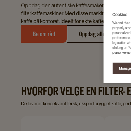
Oppdag den autentiske kaffesmaken med våre f
filterkaffemaskiner. Med disse maskinene får du al
Cookies
kaffe på kontoret. Ideelt for ekte kaffeelskere.
We and third 
properly, stor
personalized
Be om råd
Oppdag alle våre kaffe
preferences. 
legislation w
clicking on “A
personvernet
Manage
HVORFOR VELGE EN FILTER-
De leverer konsekvent fersk, ekspertbrygget kaffe, perfe