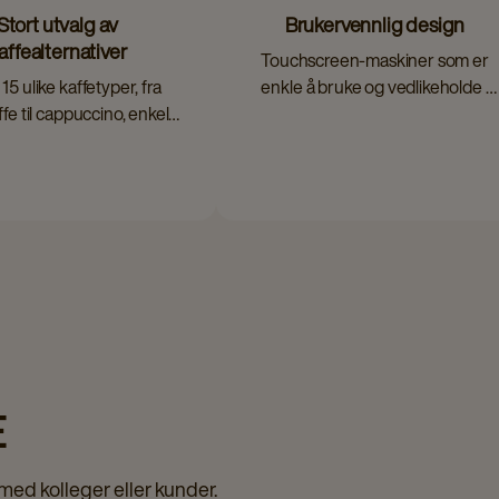
Stort utvalg av
Brukervennlig design
affealternativer
Touchscreen-maskiner som er
15 ulike kaffetyper, fra
enkle å bruke og vedlikeholde i
ffe til cappuccino, enkelt
hverdagen.
og effektivt.
E
 med kolleger eller kunder.