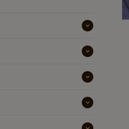
fersk kaffe gjennom hele dagen, og samtidig
tilgang til kvalitetskaffe for ansatte,
.
ntområder, der bekvemmelighet og kvalitet
r serveringsbransjen, da de raskt kan
der jevn kvalitet. De er