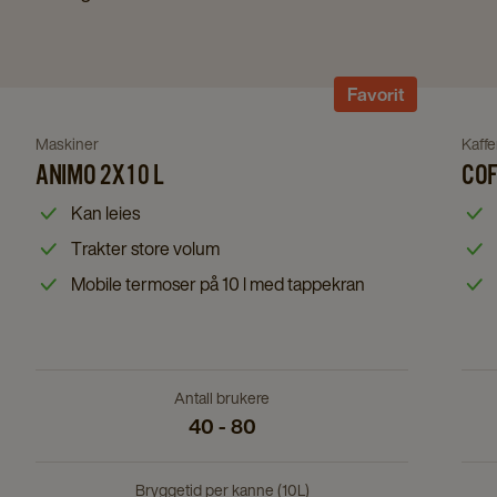
Navigate
Favorit
to
Animo
Navigate
Nav
Maskiner
Kaffe
2x10
ANIMO 2X10 L
COF
to
to
L
Animo
Cof
Kan leies
details
2x10
Que
Trakter store volum
page
L
Me
Mobile termoser på 10 l med tappekran
details
Gol
page
A
deta
pag
Antall brukere
40 - 80
Bryggetid per kanne (10L)