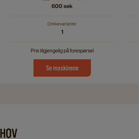
600 sek
Drikkevarianter
1
Pris tilgjengelig på forespørsel
Se maskinene
EHOV