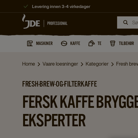
Levering innen 3-4 virkedager
MASKINER
KAFFE
TE
TILBEHØR
Home
Vaare loesninger
Kategorier
Fresh brew
FRESH-BREW-OG-FILTERKAFFE
FERSK KAFFE BRYGGE
EKSPERTER