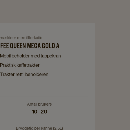
Navigate
to
igate
maskiner med filterkaffe
Coffee
FEE QUEEN MEGA GOLD A
Queen
fee
Mobil beholder med tappekran
Mega
en
Praktisk kaffetrakter
Gold
ga
A
Trakter rett i beholderen
d
details
page
ils
e
Antall brukere
10 -20
Bryggetid per kanne (2,5L)