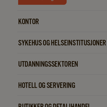
KONTOR
Ideell for å tilby ansatte og gjester konsekvent 
øke trivsel og produktivitet på arbeidsplassen.
SYKEHUS OG HELSEINSTITUSJONER
Pålitelige og brukervennlige maskiner som gir rask 
pasienter og besøkende – selv i travle omgivelser
UTDANNINGSSEKTOREN
Perfekt for personalrom, lærerlounger og stude
er viktig.
HOTELL OG SERVERING
Filter- og fresh brew-kaffemaskiner er ideelle fo
betjene store grupper samtidig som de oppretthol
BUTIKKER OG DETALJHANDEL