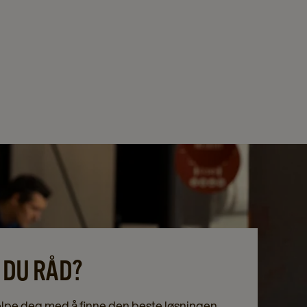
 DU RÅD?
hjelpe deg med å finne den beste løsningen.