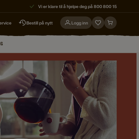
Vi er klare til å hjelpe deg på 800 800 15
ervice
Bestill på nytt
Logg inn
Go
Go
to
to
favorites
cart
NG
page
page