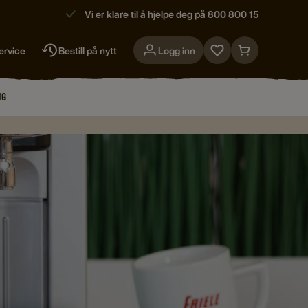
Vi er klare til å hjelpe deg på 800 800 15
ervice
Bestill på nytt
Logg inn
Go
Go
to
to
favorites
cart
NG
page
page