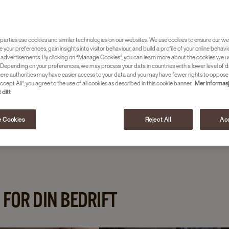
melk
parties use cookies and similar technologies on our websites. We use cookies to ensure our we
e your preferences, gain insights into visitor behaviour, and build a profile of your online behavi
 advertisements. By clicking on “Manage Cookies”, you can learn more about the cookies we u
Depending on your preferences, we may process your data in countries with a lower level of d
here authorities may have easier access to your data and you may have fewer rights to oppose
ccept All”, you agree to the use of all cookies as described in this cookie banner.
Mer informas
 ditt
 Cookies
Reject All
Acc
 FOR DIN BEDRIFT