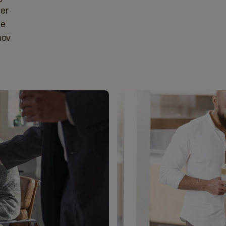
ger
ie
hov