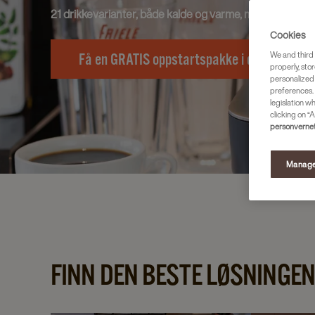
21 drikkevarianter, både kalde og varme, med og uten 
Cookies
We and third 
Få en GRATIS oppstartspakke i dag!
properly, stor
personalized
preferences. 
legislation w
clicking on “A
personvernet
Manage
FINN DEN BESTE LØSNINGEN