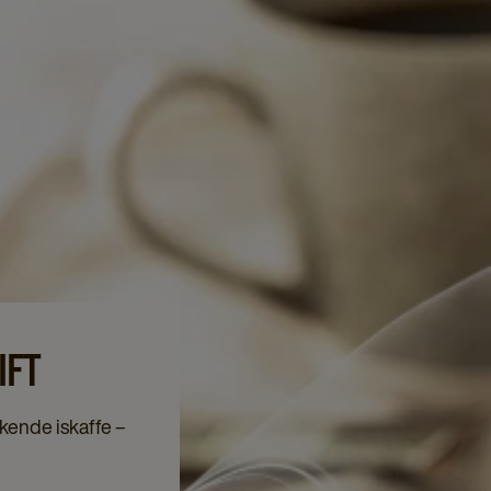
IFT
iskende iskaffe –