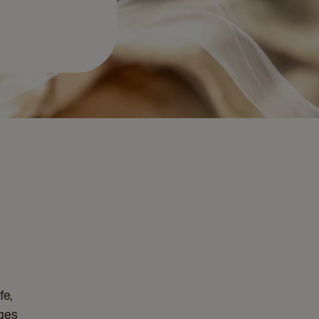
fe,
rges