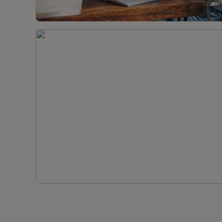
KAFFELØSNINGER
VÅRE KAFFEMASKINER