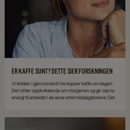
ER KAFFE SUNT? DETTE SIER FORSKNINGEN
Vi drikker i gjennomsnitt tre kopper kaffe om dagen.
Det virker oppkvikkende om morgenen og gir oss ny
energi til arbeidet i de sene ettermiddagstimene. Det
er en perfekt avslutning på en god middag og danner
ofte rammen for en date, et gjensyn med en god venn
eller en jobbintervju. Men hva gjør egentlig kaffe med
kroppen – og er det i det hele tatt sunt å drikke kaffe?