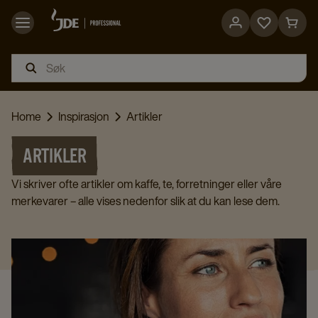
Go
Go
to
to
favorites
cart
page
page
Home
Inspirasjon
Artikler
ARTIKLER
Vi skriver ofte artikler om kaffe, te, forretninger eller våre
merkevarer – alle vises nedenfor slik at du kan lese dem.