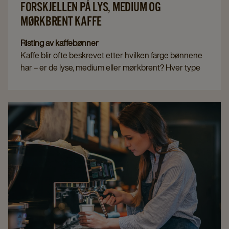
FORSKJELLEN PÅ LYS, MEDIUM OG
MØRKBRENT KAFFE
Risting av kaffebønner
Kaffe blir ofte beskrevet etter hvilken farge bønnene
har – er de lyse, medium eller mørkbrent? Hver type
kaffebrenning går gjennom sin egen prosess, og
derfor har hver kopp kaffe sin unike aroma. Men hva
er egentlig forskjellen mellom lys, medium og
mørkbrente kaffebønner, og hvordan oppstår disse
forskjellene?