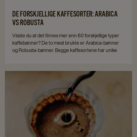
DE FORSKJELLIGE KAFFESORTER: ARABICA
VS ROBUSTA
Visste du at det finnes mer enn 60 forskjellige typer
kaffebønner? De to mest brukte er Arabica-bønner
og Robusta-bønner. Begge kaffesortene har unike
egenskaper. Her forklares bønnenes egenskaper og
hvordan de skiller seg fra hverandre.