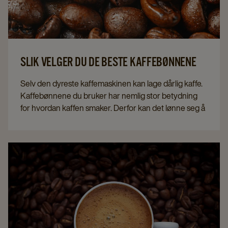
SLIK VELGER DU DE BESTE KAFFEBØNNENE
Selv den dyreste kaffemaskinen kan lage dårlig kaffe.
Kaffebønnene du bruker har nemlig stor betydning
for hvordan kaffen smaker. Derfor kan det lønne seg å
velge kaffebønner med omhu. Men hvilke
kaffebønner er de beste, og hvordan navigerer man i
det store utvalget? Det får du svar på her, der vi har
satt sammen en veiledning til hva du må være
oppmerksom på når du kjøper bønner til kaffemaskin
på kontoret.