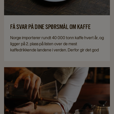
FÅ SVAR PÅ DINE SPØRSMÅL OM KAFFE
Norge importerer rundt 40 000 tonn kaffe hvert år, og
ligger på 2. plass på listen over de mest
kaffedrikkende landene i verden. Derfor gir det god
mening at nordmenn brenner inne med en del
spørsmål om kaffe.
Her i artikkelen har vi prøvd å svare på noen av de
mest stilte. Her får du svar på spørsmål som:
Kan kaffe bli for gammel? Hvor dyrkes kaffe, og hvor
mye koffein er det i kaffe?