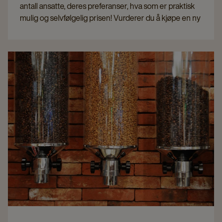
antall ansatte, deres preferanser, hva som er praktisk
mulig og selvfølgelig prisen! Vurderer du å kjøpe en ny
kaffemaskin for selskapet, men er du i tvil om hvilken
du skal velge? Så les videre her, hvor vi gjennomgår
fordeler og ulemper med de forskjellige typene
maskiner.