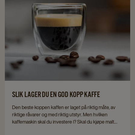
Det får du svar på i denne artikkelen, hvor vi har sett
nærmere på hva forskningen sier om kaffe.
SLIK LAGER DU EN GOD KOPP KAFFE
Den beste koppen kaffen er laget på riktig måte, av
riktige råvarer og med riktig utstyr. Men hvilken
kaffemaskin skal du investere i? Skal du kjøpe malt
kaffe eller hele kaffebønner, og hvordan må du