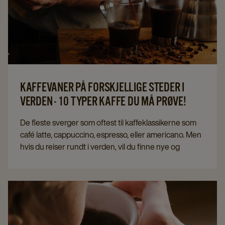
KAFFEVANER PÅ FORSKJELLIGE STEDER I
VERDEN - 10 TYPER KAFFE DU MÅ PRØVE!
De fleste sverger som oftest til kaffeklassikerne som
café latte, cappuccino, espresso, eller americano. Men
hvis du reiser rundt i verden, vil du finne nye og
annerledes kaffedrikker som definitivt er verdt å
prøve.
Vi har samlet 10 kaffeopplevelser som du ikke må gå
glipp av når du er ute og reiser.