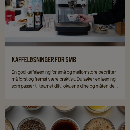
KAFFELØSNINGER FOR SMB
En god kaffeløsning for små og mellomstore bedrifter
må først og fremst være praktisk. Du søker en løsning
som passer til teamet ditt, lokalene dine og måten det
jobbes på i det daglige. JDE Professional hjelper små
og mellomstore bedrifter med kaffeløsninger som er
driftssikre, enkle å bruke og som passer til den daglige
praksisen