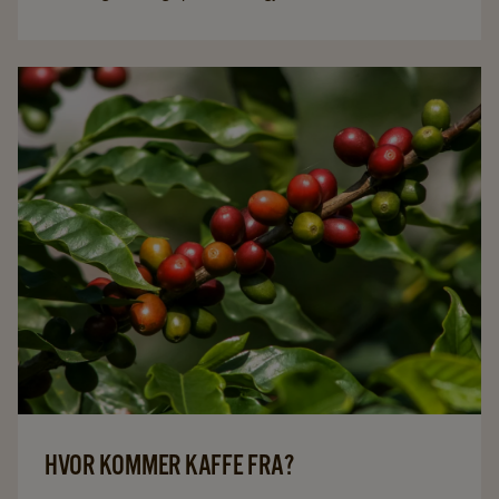
på teen. For å oppnå samme kvalitet hver gang vi
produserer te, bruker vi så mange som 30 forskjellige
typer te i våre blandinger. Slik får du den samme gode
smaken hver gang du drikker en kopp Pickwick-te.
HVOR KOMMER KAFFE FRA?