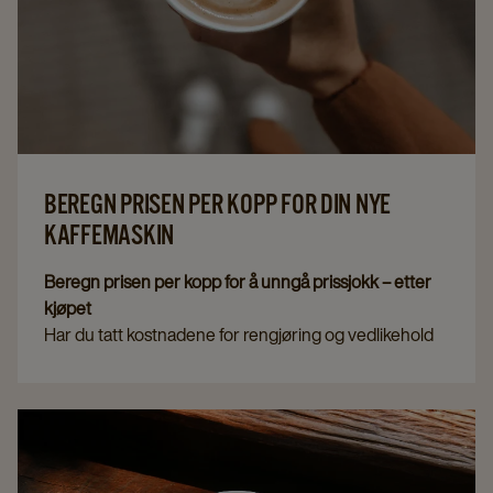
BEREGN PRISEN PER KOPP FOR DIN NYE
KAFFEMASKIN
Beregn prisen per kopp for å unngå prissjokk – etter
kjøpet
Har du tatt kostnadene for rengjøring og vedlikehold
med i budsjettet? Det er stor forskjell på hvor lang tid
rengjøringen tar fra maskin til maskin. Visste du for
eksempel at du på 1 år vil bruke 30 timer ekstra bare
på rengjøring av en helautomatisk espressomaskin i
forhold til Cafitesse.