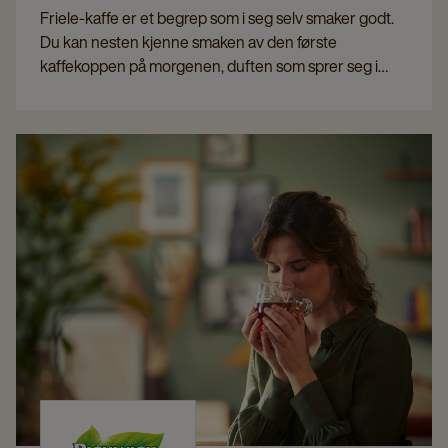
Friele-kaffe er et begrep som i seg selv smaker godt.
Du kan nesten kjenne smaken av den første
kaffekoppen på morgenen, duften som sprer seg i
kjøkkenet… Og denne kaffeopplevelsen har
nordmenn kunnet erfare gjennom flere hundre år!
Siden etableringen i Bergen i 1799 har Friele hatt ett
mål: å bringe kaffe av høyeste kvalitet til nordmen.