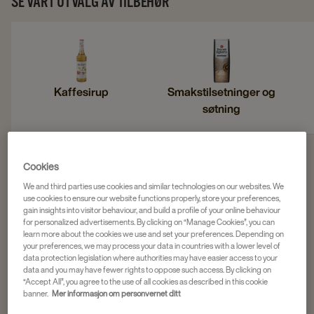
SE VÅRT UTVALG AV TILBEHØR
Kaffesirup
Smakstilsetninger og
søtning
Cookies
Filter 9 products
We and third parties use cookies and similar technologies on our websites. We
use cookies to ensure our website functions properly, store your preferences,
gain insights into visitor behaviour, and build a profile of your online behaviour
for personalized advertisements. By clicking on “Manage Cookies”, you can
Navigate
Navigate
Monin
learn more about the cookies we use and set your preferences. Depending on
your preferences, we may process your data in countries with a lower level of
to
to
MONIN PUMPE 70 CL
data protection legislation where authorities may have easier access to your
Monin
Monin
data and you may have fewer rights to oppose such access. By clicking on
1 stk
“Accept All”, you agree to the use of all cookies as described in this cookie
pumpe
pumpe
banner.
Mer informasjon om personvernet ditt
4058822
70
70