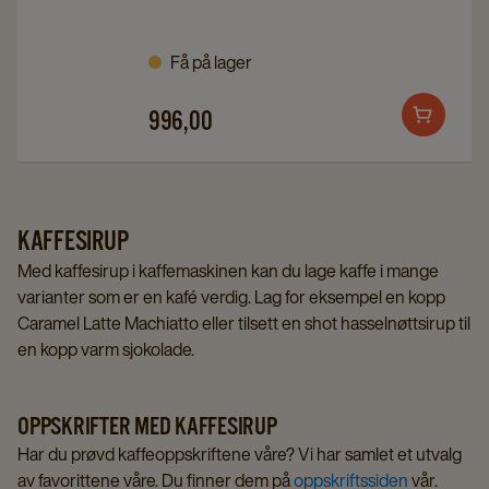
-
-
plass
plass
Få på lager
til
til
3
3
996,00
Add
stk
stk
to
details
details
cart
page
page
KAFFESIRUP
Med kaffesirup i kaffemaskinen kan du lage kaffe i mange
varianter som er en kafé verdig. Lag for eksempel en kopp
Caramel Latte Machiatto eller tilsett en shot hasselnøttsirup til
en kopp varm sjokolade.
OPPSKRIFTER MED KAFFESIRUP
Har du prøvd kaffeoppskriftene våre? Vi har samlet et utvalg
av favorittene våre. Du finner dem på
oppskriftssiden
vår.