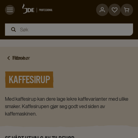
Go
Go
to
to
favorites
cart
page
page
Home
Tilbehør
KAFFESIRUP
Med kaffesirup kan dere lage lekre kaffevarianter med ulike
smaker. Kaffesirupen gjør seg godt ved siden av
kaffemaskinen.