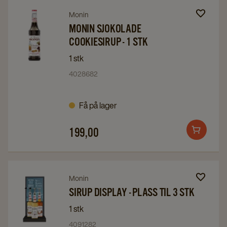
Navigate
Navigate
Monin
to
to
MONIN SJOKOLADE
COOKIESIRUP - 1 STK
Monin
Monin
Sjokolade
Sjokolade
1 stk
Cookiesirup
Cookiesirup
4028682
-
-
1
1
Få på lager
stk
stk
details
details
199,00
Add
page
page
to
cart
Navigate
Navigate
Monin
to
to
SIRUP DISPLAY - PLASS TIL 3 STK
Sirup
Sirup
1 stk
Display
Display
4091282