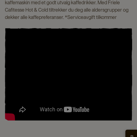
kaffemaskin med et godt utvalg kaffedrikker. Med Friele
Cafitesse Hot & Cold tiltrekker du deg alle aldersgrupper og
dekker alle kaffepreferanser. *Serviceavgift tilkommer