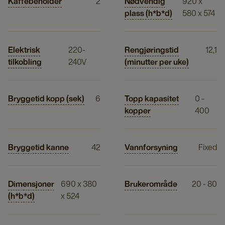
Kaffebeholder
2
Nødvendig
920 x
plass (h*b*d)
580 x 574
Elektrisk
220-
Rengjøringstid
12,1
tilkobling
240V
(minutter per uke)
Bryggetid kopp (sek)
6
Topp kapasitet
0 -
kopper
400
Bryggetid kanne
42
Vannforsyning
Fixed
Dimensjoner
690 x 380
Brukerområde
20 - 80
(h*b*d)
x 524