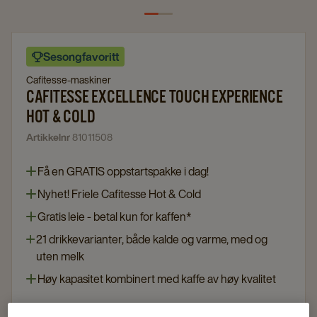
Sesongfavoritt
Cafitesse-maskiner
CAFITESSE EXCELLENCE TOUCH EXPERIENCE
HOT & COLD
Artikkelnr
81011508
Få en GRATIS oppstartspakke i dag!
Nyhet! Friele Cafitesse Hot & Cold
Gratis leie - betal kun for kaffen*
21 drikkevarianter, både kalde og varme, med og
uten melk
Høy kapasitet kombinert med kaffe av høy kvalitet