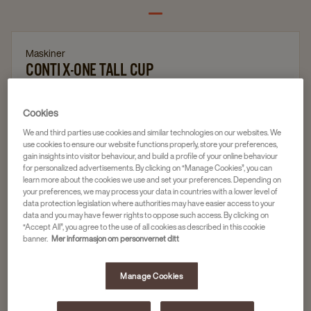
Maskiner
CONTI X-ONE TALL CUP
Artikkelnr
81010251
Cookies
Kan leies
We and third parties use cookies and similar technologies on our websites. We
Kraftig espressomaskin
use cookies to ensure our website functions properly, store your preferences,
gain insights into visitor behaviour, and build a profile of your online behaviour
Bajonetter: 1 enkel/2 doble
for personalized advertisements. By clicking on “Manage Cookies”, you can
learn more about the cookies we use and set your preferences. Depending on
Renseprogram tar ca 3 minutter
your preferences, we may process your data in countries with a lower level of
data protection legislation where authorities may have easier access to your
Eco modus-funksjon
data and you may have fewer rights to oppose such access. By clicking on
“Accept All”, you agree to the use of all cookies as described in this cookie
banner.
Mer informasjon om personvernet ditt
Be om tilbud
Manage Cookies