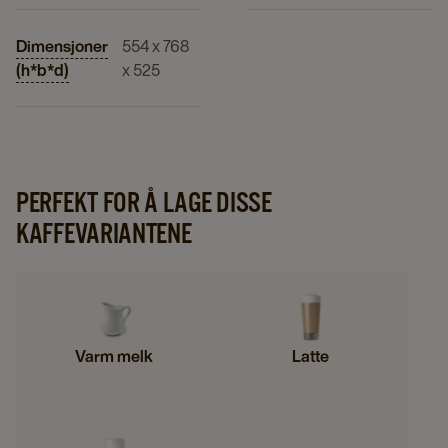
Dimensjoner
554 x 768
(h*b*d)
x 525
PERFEKT FOR Å LAGE DISSE
KAFFEVARIANTENE
Varm melk
Latte