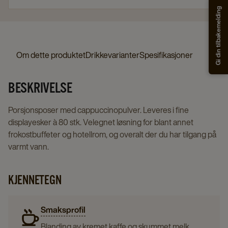
Gi din tilbakemelding
Om dette produktet
Drikkevarianter
Spesifikasjoner
BESKRIVELSE
Porsjonsposer med cappuccinopulver. Leveres i fine
displayesker à 80 stk. Velegnet løsning for blant annet
frokostbuffeter og hotellrom, og overalt der du har tilgang på
varmt vann.
KJENNETEGN
Smaksprofil
Blanding av kremet kaffe og skummet melk