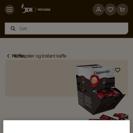
Go
Go
to
to
favorites
cart
page
page
Home
Kaffe
Kapsler og Instant kaffe