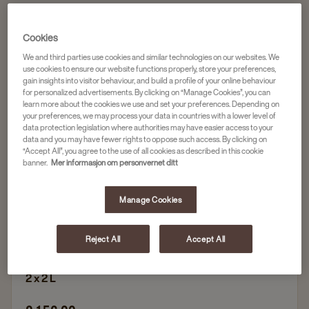
Cookies
Cafitesse-kaffe
We and third parties use cookies and similar technologies on our websites. We
FRIELE GOLDEN ROAST
use cookies to ensure our website functions properly, store your preferences,
gain insights into visitor behaviour, and build a profile of your online behaviour
Artikkelnr
4059428
for personalized advertisements. By clicking on “Manage Cookies”, you can
learn more about the cookies we use and set your preferences. Depending on
your preferences, we may process your data in countries with a lower level of
Delikat, smakfull og fruktig
data protection legislation where authorities may have easier access to your
data and you may have fewer rights to oppose such access. By clicking on
Mellombrent
“Accept All”, you agree to the use of all cookies as described in this cookie
banner.
Mer informasjon om personvernet ditt
Friele Cafitesse – vår mest hygieniske løsning
25-30 % lavere CO2 utslipp per kopp versus
Manage Cookies
filterkaffe og hele bønner
Minimumsbestillingen for dette produktet er 3 esker
Reject All
Accept All
2 x 2 L