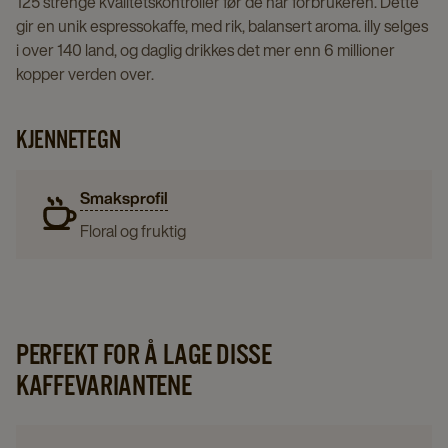
125 strenge kvalitetskontroller før de når forbrukeren. Dette
gir en unik espressokaffe, med rik, balansert aroma. illy selges
i over 140 land, og daglig drikkes det mer enn 6 millioner
kopper verden over.
KJENNETEGN
Smaksprofil
Floral og fruktig
PERFEKT FOR Å LAGE DISSE
KAFFEVARIANTENE