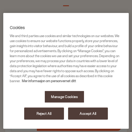
Hele bønner
Cookies
ILLY ESPRESSO CLASSICO - 2X3000G
We and third parties use cookies and similar technologies on our websites. We
Artikkelnr
4056209
use cookies to ensure our website functions properly, store your preferences,
gain insights into visitor behaviour, and build a profile of your online behaviour
for personalized advertisements. By clicking on “Manage Cookies”, you can
Floral og fruktig
learn more about the cookies we use and set your preferences. Depending on
your preferences, we may process your data in countries with a lower level of
Bønnetype: Ni typer arabicabønner
data protection legislation where authorities may have easier access to your
Brennegrad: Mørkbrent
data and you may have fewer rights to oppose such access. By clicking on
“Accept All”, you agree to the use of all cookies as described in this cookie
banner.
Mer informasjon om personvernet ditt
2 x 3 kg
Manage Cookies
2 938,00
Reject All
Accept All
Legg til i handlekurv