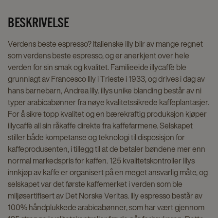
details
page
BESKRIVELSE
Verdens beste espresso? Italienske illy blir av mange regnet
som verdens beste espresso, og er anerkjent over hele
verden for sin smak og kvalitet. Familieeide illycaffè ble
grunnlagt av Francesco Illy i Trieste i 1933, og drives i dag av
hans barnebarn, Andrea Illy. illys unike blanding består av ni
typer arabicabønner fra nøye kvalitetssikrede kaffeplantasjer.
For å sikre topp kvalitet og en bærekraftig produksjon kjøper
illycaffè all sin råkaffe direkte fra kaffefarmene. Selskapet
stiller både kompetanse og teknologi til disposisjon for
kaffeprodusenten, i tillegg til at de betaler bøndene mer enn
normal markedspris for kaffen. 125 kvalitetskontroller Illys
innkjøp av kaffe er organisert på en meget ansvarlig måte, og
selskapet var det første kaffemerket i verden som ble
miljøsertifisert av Det Norske Veritas. Illy espresso består av
100% håndplukkede arabicabønner, som har vært gjennom