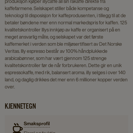
produksjon kjøper illycaffè all sin råkaffe direkte fra
kaffefarmene. Selskapet stiller både kompetanse og
teknologi til disposisjon for kaffeprodusenten, i tillegg til at de
betaler bøndene mer enn normal markedspris for kaffen. 125
kvalitetskontroller Illys innkjøp av kaffe er organisert på en
meget ansvarlig måte, og selskapet var det første
kaffemerket i verden som ble miljøsertifisert av Det Norske
Veritas. Illy espresso består av 100% håndplukkede
arabicabønner, som har vært gjennom 125 strenge
kvalitetskontroller før de når forbrukeren. Dette gir en unik
espressokaffe, med rik, balansert aroma. illy selges i over 140
land, og daglig drikkes det mer enn 6 millioner kopper verden
over.
KJENNETEGN
Smaksprofil