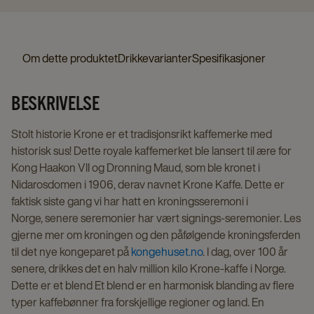
&
Creamy
details
Om dette produktet
Drikkevarianter
Spesifikasjoner
page
BESKRIVELSE
Stolt historie Krone er et tradisjonsrikt kaffemerke med
historisk sus! Dette royale kaffemerket ble lansert til ære for
Kong Haakon VII og Dronning Maud, som ble kronet i
Nidarosdomen i 1906, derav navnet Krone Kaffe. Dette er
faktisk siste gang vi har hatt en kroningsseremoni i
Norge, senere seremonier har vært signings-seremonier. Les
gjerne mer om kroningen og den påfølgende kroningsferden
til det nye kongeparet på
kongehuset.no
. I dag, over 100 år
senere, drikkes det en halv million kilo Krone-kaffe i Norge.
Dette er et blend Et blend er en harmonisk blanding av flere
typer kaffebønner fra forskjellige regioner og land. En