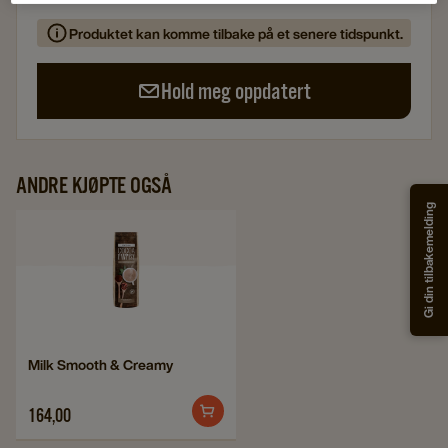
Produktet kan komme tilbake på et senere tidspunkt.
Hold meg oppdatert
ANDRE KJØPTE OGSÅ
Gi din tilbakemelding
Navigate
to
Milk
Smooth
&
Navigate
Milk Smooth & Creamy
Creamy
to
details
Milk
164,00
page
Smooth