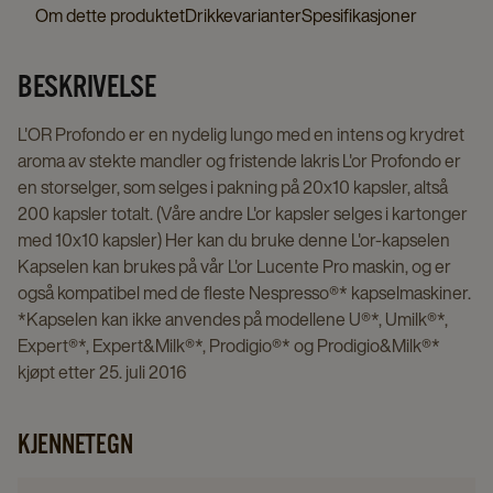
Stk
Om dette produktet
Drikkevarianter
Spesifikasjoner
details
page
BESKRIVELSE
L'OR Profondo er en nydelig lungo med en intens og krydret
aroma av stekte mandler og fristende lakris L'or Profondo er
en storselger, som selges i pakning på 20x10 kapsler, altså
200 kapsler totalt. (Våre andre L'or kapsler selges i kartonger
med 10x10 kapsler) Her kan du bruke denne L'or-kapselen
Kapselen kan brukes på vår L'or Lucente Pro maskin, og er
også kompatibel med de fleste Nespresso®* kapselmaskiner.
*Kapselen kan ikke anvendes på modellene U®*, Umilk®*,
Expert®*, Expert&Milk®*, Prodigio®* og Prodigio&Milk®*
kjøpt etter 25. juli 2016
KJENNETEGN