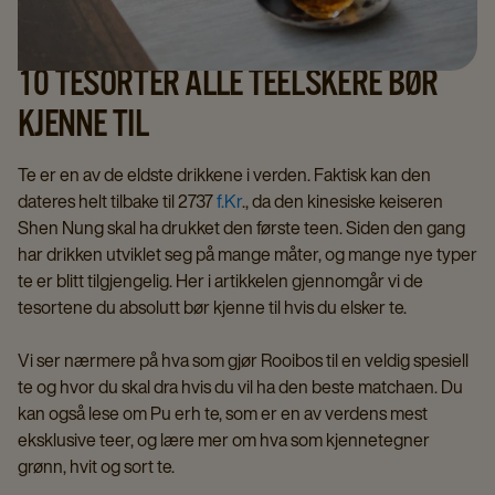
10 TESORTER ALLE TEELSKERE BØR
KJENNE TIL
Te er en av de eldste drikkene i verden. Faktisk kan den
dateres helt tilbake til 2737
f.Kr
., da den kinesiske keiseren
Shen Nung skal ha drukket den første teen. Siden den gang
har drikken utviklet seg på mange måter, og mange nye typer
te er blitt tilgjengelig. Her i artikkelen gjennomgår vi de
tesortene du absolutt bør kjenne til hvis du elsker te.
Vi ser nærmere på hva som gjør Rooibos til en veldig spesiell
te og hvor du skal dra hvis du vil ha den beste matchaen. Du
kan også lese om Pu erh te, som er en av verdens mest
eksklusive teer, og lære mer om hva som kjennetegner
grønn, hvit og sort te.