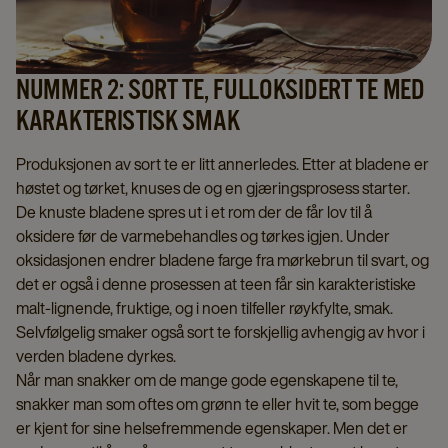
NUMMER 2: SORT TE, FULLOKSIDERT TE MED
KARAKTERISTISK SMAK
Produksjonen av sort te er litt annerledes. Etter at bladene er
høstet og tørket, knuses de og en gjæringsprosess starter.
De knuste bladene spres ut i et rom der de får lov til å
oksidere før de varmebehandles og tørkes igjen. Under
oksidasjonen endrer bladene farge fra mørkebrun til svart, og
det er også i denne prosessen at teen får sin karakteristiske
malt-lignende, fruktige, og i noen tilfeller røykfylte, smak.
Selvfølgelig smaker også sort te forskjellig avhengig av hvor i
verden bladene dyrkes.
Når man snakker om de mange gode egenskapene til te,
snakker man som oftes om grønn te eller hvit te, som begge
er kjent for sine helsefremmende egenskaper. Men det er