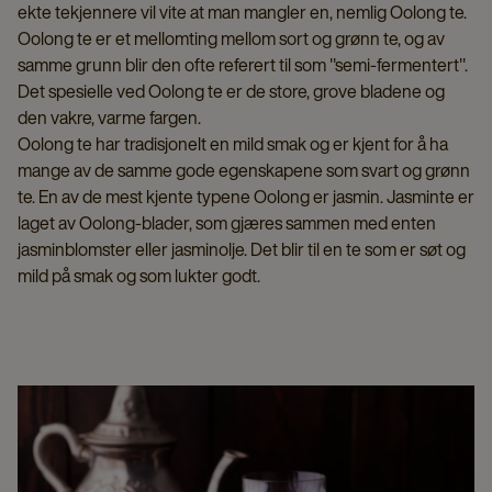
ekte tekjennere vil vite at man mangler en, nemlig Oolong te.
Oolong te er et mellomting mellom sort og grønn te, og av
samme grunn blir den ofte referert til som "semi-fermentert".
Det spesielle ved Oolong te er de store, grove bladene og
den vakre, varme fargen.
Oolong te har tradisjonelt en mild smak og er kjent for å ha
mange av de samme gode egenskapene som svart og grønn
te. En av de mest kjente typene Oolong er jasmin. Jasminte er
laget av Oolong-blader, som gjæres sammen med enten
jasminblomster eller jasminolje. Det blir til en te som er søt og
mild på smak og som lukter godt.