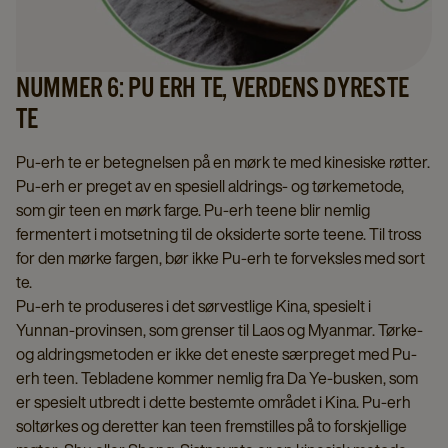
NUMMER 6: PU ERH TE, VERDENS DYRESTE
TE
Pu-erh te er betegnelsen på en mørk te med kinesiske røtter.
Pu-erh er preget av en spesiell aldrings- og tørkemetode,
som gir teen en mørk farge. Pu-erh teene blir nemlig
fermentert i motsetning til de oksiderte sorte teene. Til tross
for den mørke fargen, bør ikke Pu-erh te forveksles med sort
te.
Pu-erh te produseres i det sørvestlige Kina, spesielt i
Yunnan-provinsen, som grenser til Laos og Myanmar. Tørke-
og aldringsmetoden er ikke det eneste særpreget med Pu-
erh teen. Tebladene kommer nemlig fra Da Ye-busken, som
er spesielt utbredt i dette bestemte området i Kina. Pu-erh
soltørkes og deretter kan teen fremstilles på to forskjellige