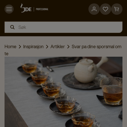
Go
Go
to
to
favorites
cart
page
page
Home
Inspirasjon
Artikler
Svar pa dine sporsmal om
te