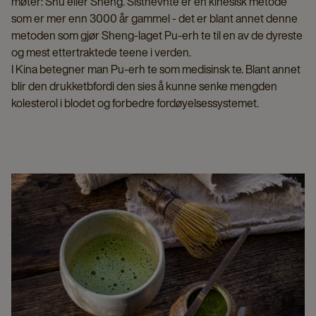
møter: Shu eller Sheng. Sistnevnte er en kinesisk metode
som er mer enn 3000 år gammel - det er blant annet denne
metoden som gjør Sheng-laget Pu-erh te til en av de dyreste
og mest ettertraktede teene i verden.
I Kina betegner man Pu-erh te som medisinsk te. Blant annet
blir den drukketbfordi den sies å kunne senke mengden
kolesterol i blodet og forbedre fordøyelsessystemet.