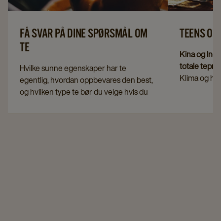
FÅ SVAR PÅ DINE SPØRSMÅL OM
TEENS OP
TE
Kina og Indi
totale tepr
Hvilke sunne egenskaper har te
Klima og høs
egentlig, hvordan oppbevares den best,
rolle i kvali
og hvilken type te bør du velge hvis du
samme kvali
vil unngå koffein? Her i artikkelen har vi
te, bruker v
samlet svarene på noen av de mest stilte
forskjellige 
spørsmålene om te.
får du den 
gang du drik