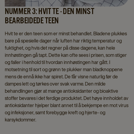
NUMMER 3: HVIT TE - DEN MINST
BEARBEIDEDE TEEN
Hvit te er den teen som er minst behandlet. Bladene plukkes
bare på spesielle dager når luften har riktig temperatur og
fuktighet, og hvis det regner på disse dagene, kan hele
innhøstingen gå tapt. Dette kan ofte sees i prisen, som stiger
og faller i henhold til hvordan innhøstingen har gått. I
motsetning til sort og grønn te plukker man bladknoppene
mens de ennå ikke har spiret. De får visne naturlig før de
dampes lett og tørkes over svak varme. Den milde
behandlingen gjør at mange antioksidanter og bioaktive
stoffer bevares i det ferdige produktet. Det høye innholdet av
antioksidanter hjelper blant annet til å bekjempe en mot virus
og infeksjoner, samt forebygge kreft og hjerte- og
karsykdommer.