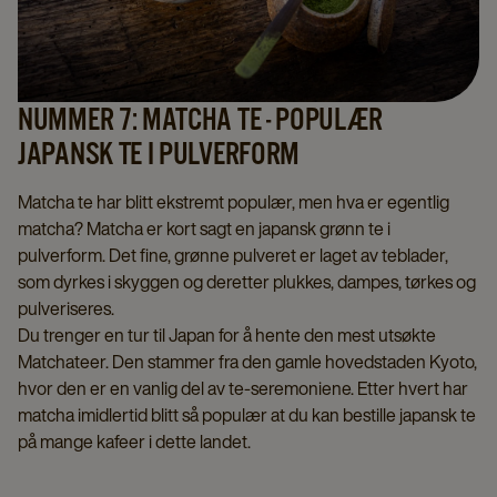
NUMMER 7: MATCHA TE - POPULÆR
JAPANSK TE I PULVERFORM
Matcha te har blitt ekstremt populær, men hva er egentlig
matcha? Matcha er kort sagt en japansk grønn te i
pulverform. Det fine, grønne pulveret er laget av teblader,
som dyrkes i skyggen og deretter plukkes, dampes, tørkes og
pulveriseres.
Du trenger en tur til Japan for å hente den mest utsøkte
Matchateer. Den stammer fra den gamle hovedstaden Kyoto,
hvor den er en vanlig del av te-seremoniene. Etter hvert har
matcha imidlertid blitt så populær at du kan bestille japansk te
på mange kafeer i dette landet.