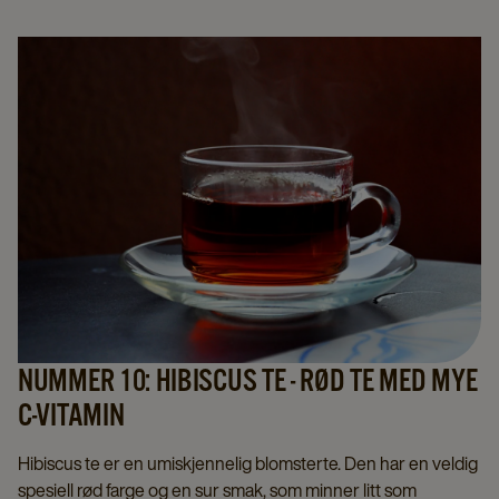
NUMMER 10: HIBISCUS TE - RØD TE MED MYE
C-VITAMIN
Hibiscus te er en umiskjennelig blomsterte. Den har en veldig
spesiell rød farge og en sur smak, som minner litt som