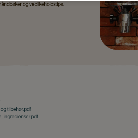
håndbøker og vedlikeholdstips.
f
og tilbehør.pdf
_ingredienser.pdf