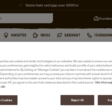
Gratis frakt ved kjøp over 3000 kr
Kundes
KONSEPTER
OM OSS
BÆREKRAFT
FÅ RÅDGIVNI
parties use cookies and similar technologies on our websites. We use cookies to ensure our we
e your preferences, gain insights into visitor behaviour, and build a profile of your online behavi
 advertisements. By clicking on “Manage Cookies”, you can learn more about the cookies we u
Depending on your preferences, we may process your data in countries with a lower level of d
here authorities may have easier access to your data and you may have fewer rights to oppose
ccept All”, you agree to the use of all cookies as described in this cookie banner.
Mer informas
 ditt
 Cookies
Reject All
Acc
ment rettet mot horecamarkedet og bedrifter. Vi