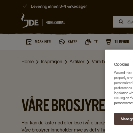
Levering innen 3-4 virkedager
MASKINER
KAFFE
TE
TILBEHØR
Home
Inspirasjon
Artikler
Vare brosjyrer
Cookies
We and third 
properly, stor
personalized
preferences. 
legislation w
clicking on “A
VÅRE BROSJYRER
personvernet
Manage
Her kan du laste ned eller lese i våre brosjyrer.
Våre brosjyrer inneholder mye av det vi har i vårt sorti