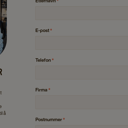
Etternavn
*
E-post
*
Telefon
*
R
Firma
*
t
e
il å
Postnummer
*