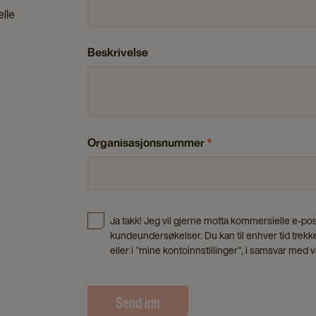
elle
Beskrivelse
Organisasjonsnummer
*
Ja takk! Jeg vil gjerne motta kommersielle e-p
kundeundersøkelser. Du kan til enhver tid trekke
eller i "mine kontoinnstillinger", i samsvar med 
Send inn