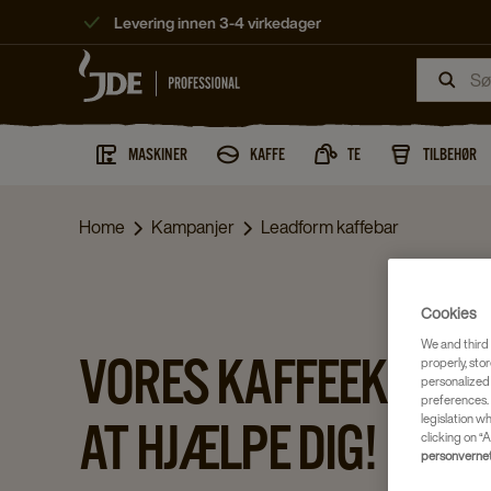
Levering innen 3-4 virkedager
MASKINER
KAFFE
TE
TILBEHØR
Home
Kampanjer
Leadform kaffebar
Cookies
We and third 
VORES KAFFEEKSPERT
properly, stor
personalized
preferences. 
legislation w
AT HJÆLPE DIG!
clicking on “A
personvernet