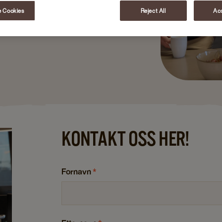
!
 Cookies
Reject All
Acc
KONTAKT OSS HER!
Fornavn
*