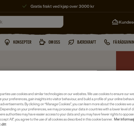
Gratis frakt ved kjøp over 3000 kr
Kundes
KONSEPTER
OM OSS
BÆREKRAFT
FÅ RÅDGIVNI
parties use cookies and similar technologies on our websites. We use cookies to ensure our we
ER ER KLAR TIL
e your preferences, gain insights into visitor behaviour, and build a profile of your online behavi
 advertisements. By clicking on “Manage Cookies”, you can learn more about the cookies we u
Depending on your preferences, we may process your data in countries with a lower level of d
here authorities may have easier access to your data and you may have fewer rights to oppose
ccept All”, you agree to the use of all cookies as described in this cookie banner.
Mer informas
 ditt