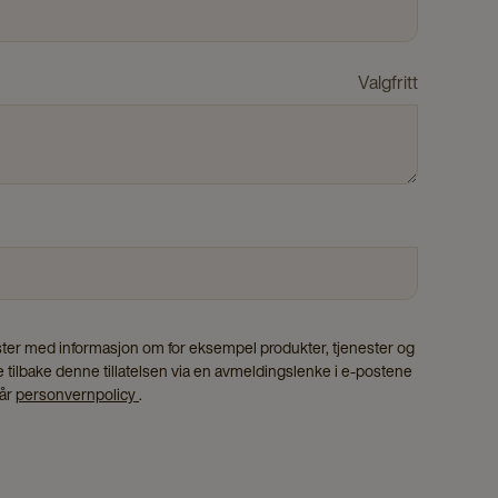
Valgfritt
oster med informasjon om for eksempel produkter, tjenester og
 tilbake denne tillatelsen via en avmeldingslenke i e-postene
vår
personvernpolicy
.