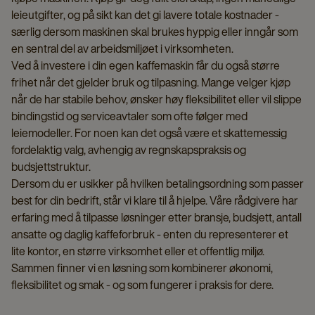
leieutgifter, og på sikt kan det gi lavere totale kostnader -
særlig dersom maskinen skal brukes hyppig eller inngår som
en sentral del av arbeidsmiljøet i virksomheten.
Ved å investere i din egen kaffemaskin får du også større
frihet når det gjelder bruk og tilpasning. Mange velger kjøp
når de har stabile behov, ønsker høy fleksibilitet eller vil slippe
bindingstid og serviceavtaler som ofte følger med
leiemodeller. For noen kan det også være et skattemessig
fordelaktig valg, avhengig av regnskapspraksis og
budsjettstruktur.
Dersom du er usikker på hvilken betalingsordning som passer
best for din bedrift, står vi klare til å hjelpe. Våre rådgivere har
erfaring med å tilpasse løsninger etter bransje, budsjett, antall
ansatte og daglig kaffeforbruk - enten du representerer et
lite kontor, en større virksomhet eller et offentlig miljø.
Sammen finner vi en løsning som kombinerer økonomi,
fleksibilitet og smak - og som fungerer i praksis for dere.