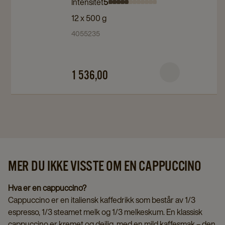
Medium
Medium
details
Intensitet
5
Intensity
Intensity
Intensity
Intensity
Intensity
Intensity
Intensity
Intensity
Intensity
Intensity
Intensity
Intensity
Mørk,
Mørk,
page
12 x 500 g
0
1
2
3
4
5
6
7
8
9
10
11
Hel,
Hel,
4055235
12x500g
12x500g
details
details
page
page
1 536,00
MER DU IKKE VISSTE OM EN CAPPUCCINO
Hva er en cappuccino?
Cappuccino er en italiensk kaffedrikk som består av 1/3
espresso, 1/3 steamet melk og 1/3 melkeskum. En klassisk
cappuccino er kremet og deilig, med en mild kaffesmak – den