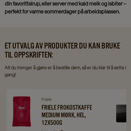
din favorittsirup, eller server med kald melk og isbiter –
perfekt for varme sommerdager på arbeidsplassen.
ET UTVALG AV PRODUKTER DU KAN BRUKE
TIL OPPSKRIFTEN:
Alt du trenger å gjøre er å bestille dem, så er du klar til å sette i
gang!
Navigate
Navigate
Navigat
Friele
to
to
FRIELE FROKOSTKAFFE
to
MEDIUM MØRK, HEL,
Friele
Friele
Franke
12X500G
Frokostkaffe
Frokostkaffe
A300