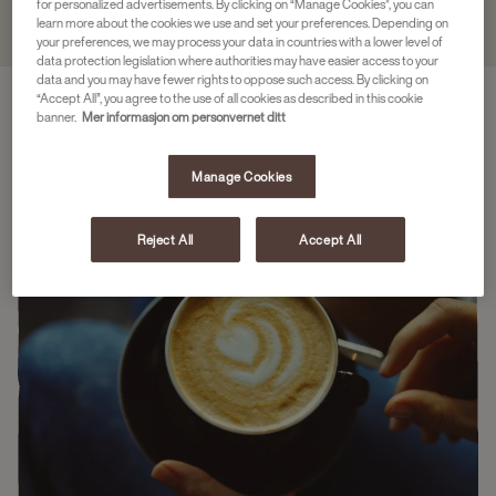
for personalized advertisements. By clicking on “Manage Cookies”, you can
learn more about the cookies we use and set your preferences. Depending on
your preferences, we may process your data in countries with a lower level of
data protection legislation where authorities may have easier access to your
data and you may have fewer rights to oppose such access. By clicking on
“Accept All”, you agree to the use of all cookies as described in this cookie
banner.
Mer informasjon om personvernet ditt
Manage Cookies
Reject All
Accept All