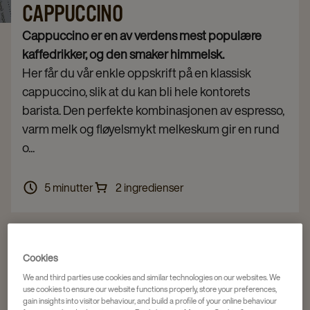
CAPPUCCINO
Cappuccino er en av verdens mest populære
kaffedrikker, og den smaker himmelsk.
Her får du vår enkle oppskrift på en klassisk
cappuccino, slik at du kan bli hele kontorets
barista. Den perfekte kombinasjonen av espresso,
varm melk og fløyelsmykt melkeskum gir en rund
o...
5 minutter
2 ingredienser
Cookies
We and third parties use cookies and similar technologies on our websites. We
use cookies to ensure our website functions properly, store your preferences,
gain insights into visitor behaviour, and build a profile of your online behaviour