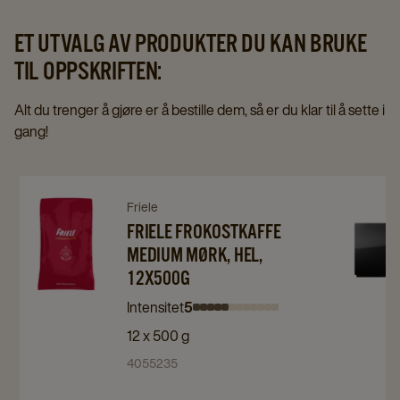
ET UTVALG AV PRODUKTER DU KAN BRUKE
TIL OPPSKRIFTEN:
Alt du trenger å gjøre er å bestille dem, så er du klar til å sette i
gang!
Navigate
Navigate
Navigat
Friele
to
to
FRIELE FROKOSTKAFFE
to
MEDIUM MØRK, HEL,
Friele
Friele
Franke
12X500G
Frokostkaffe
Frokostkaffe
A300
Medium
Medium
details
Intensitet
5
Intensity
Intensity
Intensity
Intensity
Intensity
Intensity
Intensity
Intensity
Intensity
Intensity
Intensity
Intensity
Mørk,
Mørk,
page
12 x 500 g
0
1
2
3
4
5
6
7
8
9
10
11
Hel,
Hel,
4055235
12x500g
12x500g