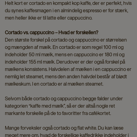
Helt kort er cortado en kompakt kop kaffe, der er perfekt, hvis
du synes kaffesmagen i en almindelig espresso er for stærk,
men heller ikke er til latte eller cappuccino.
Cortado vs. cappuccino – Hvad er forskellen?
Den største forskel på cortado og cappuccino er størrelsen
og mængden af mælk. En cortado er som regel 100 ml og
indeholder 50 ml mælk, mens en cappuccino er 180 ml og
indeholder 155 ml mælk. Derudover er der også forskel på
mælkens konsistens. Halvdelen af mælken i en cappuccino er
nemlig let steamet, mens den anden halvdel består af blødt
mælkeskum. I en cortado er al mælken steamet.
Selvom både cortado og cappuccino begge falder under
kategorien “kaffe med mælk”, så er der altså nogle ret
markante forskelle på de to favoritter fra cafékortet.
Mange forveksler også cortado og flat white. Du kan læse
meget mere om, hvad de forskellige kaffedrikke indeholder i