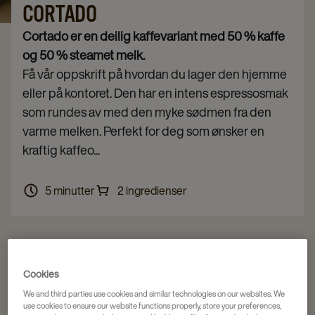
CORTADO
Cortado er en deilig kaffevariant med 50 % kaffe
og 50 % steamet melk.
Få vår oppskrift på hvordan du lager den hjemme
eller på kontoret. Den har en intens espressosmak
som rundes av med den myke sødmen fra den
varme melken. Perfekt for deg som ønsker en
kraftig kaffeo...
5 minutter
2 ingredienser
Cookies
We and third parties use cookies and similar technologies on our websites. We
use cookies to ensure our website functions properly, store your preferences,