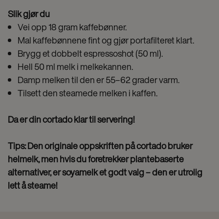
Slik gjør du
Vei opp 18 gram kaffebønner.
Mal kaffebønnene fint og gjør portafilteret klart.
Brygg et dobbelt espressoshot (50 ml).
Hell 50 ml melk i melkekannen.
Damp melken til den er 55–62 grader varm.
Tilsett den steamede melken i kaffen.
Da er din cortado klar til servering!
Tips: Den originale oppskriften på cortado bruker
helmelk, men hvis du foretrekker plantebaserte
alternativer, er soyamelk et godt valg – den er utrolig
lett å steame!