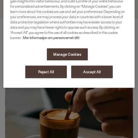
gain insights into visitor behaviour, and build a profile of your online behaviour
for personalized advertisements. By clicking on “Manage Cookies”, you can
learn more about the cookies we use and set your preferences. Depending on
your preferences, we may process your data in countries with a lower level of
data protection legislation where authorities may have easier access to your
data and you may have fewer rights to oppose such access. By clicking on
“Accept All”, you agree to the use of all cookies as described in this cookie
banner.
Mer informasjon om personvernet ditt
Manage Cookies
Reject All
Accept All