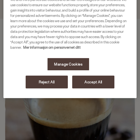
use cookies to ensure our website functions properly, store your preferences,
gain insights into visitor behaviour, and build a profile of your online behaviour
for personalized advertisements. By clicking on “Manage Cookies”, you can
learn more about the cookies we use and set your preferences. Depending on
your preferences, we may process your data in countries with a lower level of
data protection legislation where authorities may have easier access to your
data and you may have fewer rights to oppose such access. By clicking on
“Accept All”, you agree to the use of all cookies as described in this cookie
banner.
Mer informasjon om personvernet ditt
Manage Cookies
Reject All
Accept All