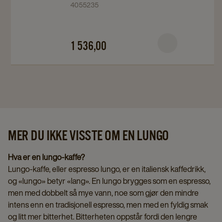
4055235
12x500g
12x500g
details
details
page
page
1 536,00
MER DU IKKE VISSTE OM EN LUNGO
Hva er en lungo-kaffe?
Lungo-kaffe, eller espresso lungo, er en italiensk kaffedrikk,
og «lungo» betyr «lang». En lungo brygges som en espresso,
men med dobbelt så mye vann, noe som gjør den mindre
intens enn en tradisjonell espresso, men med en fyldig smak
og litt mer bitterhet. Bitterheten oppstår fordi den lengre