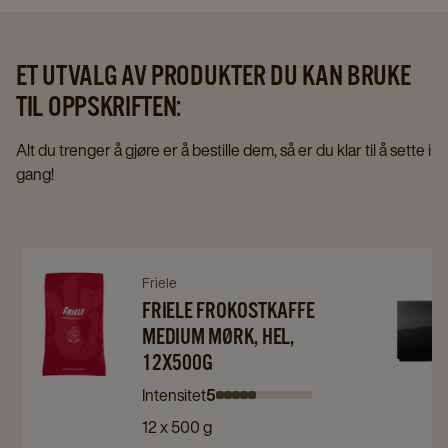
ET UTVALG AV PRODUKTER DU KAN BRUKE
TIL OPPSKRIFTEN:
Alt du trenger å gjøre er å bestille dem, så er du klar til å sette i
gang!
Navigate
Navigate
Navigat
Friele
to
to
FRIELE FROKOSTKAFFE
to
MEDIUM MØRK, HEL,
Friele
Friele
Franke
12X500G
Frokostkaffe
Frokostkaffe
A300
Medium
Medium
details
Intensitet
5
Intensity
Intensity
Intensity
Intensity
Intensity
Intensity
Intensity
Intensity
Intensity
Intensity
Intensity
Intensity
Mørk,
Mørk,
page
12 x 500 g
0
1
2
3
4
5
6
7
8
9
10
11
Hel,
Hel,