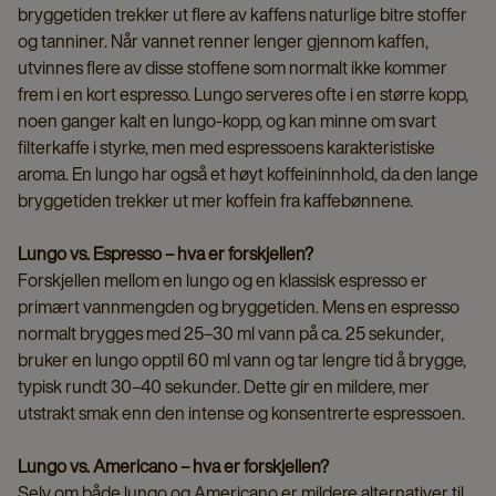
bryggetiden trekker ut flere av kaffens naturlige bitre stoffer
og tanniner. Når vannet renner lenger gjennom kaffen,
utvinnes flere av disse stoffene som normalt ikke kommer
frem i en kort espresso. Lungo serveres ofte i en større kopp,
noen ganger kalt en lungo-kopp, og kan minne om svart
filterkaffe i styrke, men med espressoens karakteristiske
aroma. En lungo har også et høyt koffeininnhold, da den lange
bryggetiden trekker ut mer koffein fra kaffebønnene.
Lungo vs. Espresso – hva er forskjellen?
Forskjellen mellom en lungo og en klassisk espresso er
primært vannmengden og bryggetiden. Mens en espresso
normalt brygges med 25–30 ml vann på ca. 25 sekunder,
bruker en lungo opptil 60 ml vann og tar lengre tid å brygge,
typisk rundt 30–40 sekunder. Dette gir en mildere, mer
utstrakt smak enn den intense og konsentrerte espressoen.
Lungo vs. Americano – hva er forskjellen?
Selv om både lungo og Americano er mildere alternativer til