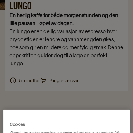
LUNGO
En herlig kaffe for både morgenstunden og den
lille pausen i løpet av dagen.
En lungo er en deilig variasjon av espresso, hvor
bryggetiden er lengre og vannmengden økes,
noe som gir en mildere og mer fyldig smak. Denne
oppskriften guider deg til å lage en perfekt
lungo...
5 minutter
2 ingredienser
Cookies
We and third parties use cookies and similar technologies on our websites. We