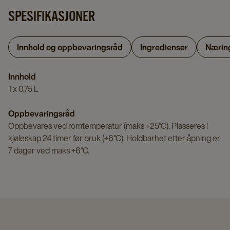
SPESIFIKASJONER
Innhold og oppbevaringsråd
Ingredienser
Nærin
Innhold
1 x 0,75 L
Oppbevaringsråd
Oppbevares ved romtemperatur (maks +25°C). Plasseres i
kjøleskap 24 timer før bruk (+6°C). Holdbarhet etter åpning er
7 dager ved maks +6°C.