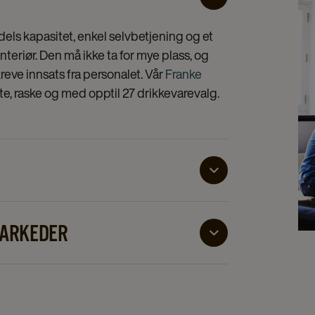
dels kapasitet, enkel selvbetjening og et
eriør. Den må ikke ta for mye plass, og
kreve innsats fra personalet. Vår
Franke
te, raske og med opptil 27 drikkevarevalg.
stighet som teller.
Cafitesse-maskiner
er minimal vedlikehold – perfekt til en
MARKEDER
gulvet.
tte anbefaler vi maskiner med høy
cellence Touch
kan håndtere 20–80
sistent – uten behov for faglig innsikt fra