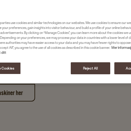
 MED GOD
parties use cookies and similar technologies on our websites. We use cookies to ensure our we
e your preferences, gain insights into visitor behaviour, and build a profile of your online behavi
 advertisements. By clicking on “Manage Cookies”, you can learn more about the cookies we u
Depending on your preferences, we may process your data in countries with a lower level of d
 til personalkjøkken og
here authorities may have easier access to your data and you may have fewer rights to oppose
elsen alt. En god kopp kaffe
ccept All”, you agree to the use of all cookies as described in this cookie banner.
Mer informas
 ditt
ndoppfatningen og skape en
onal får butikken din en
 Cookies
Reject All
Acc
ilpasset din butikktype –
askiner her