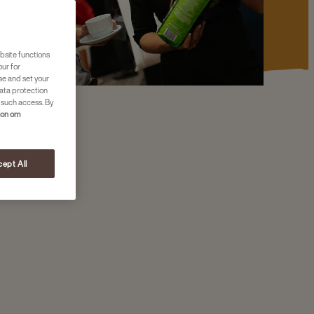
bsite functions
our for
se and set your
ata protection
 such access. By
jon om
ept All