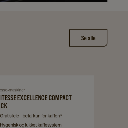
Se alle
Navigate
to
igate
tesse-maskiner
Cafitesse
ITESSE EXCELLENCE COMPACT
Excellence
tesse
ACK
Compact
ellence
Gratis leie - betal kun for kaffen*
Black
pact
Hygenisk og lukket kaffesystem
details