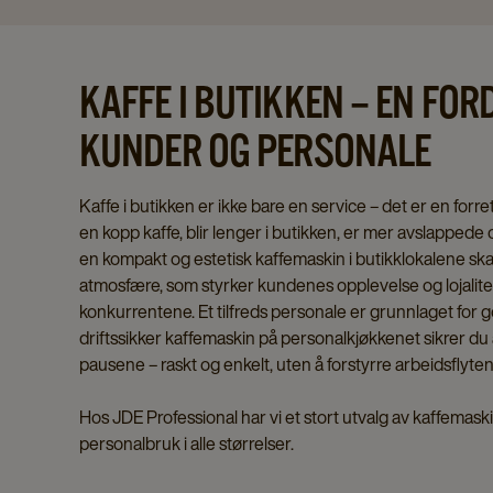
KAFFE I BUTIKKEN – EN FOR
KUNDER OG PERSONALE
Kaffe i butikken er ikke bare en service – det er en for
en kopp kaffe, blir lenger i butikken, er mer avslappede o
en kompakt og estetisk kaffemaskin i butikklokalene s
atmosfære, som styrker kundenes opplevelse og lojalitet 
konkurrentene. Et tilfreds personale er grunnlaget for
driftssikker kaffemaskin på personalkjøkkenet sikrer d
pausene – raskt og enkelt, uten å forstyrre arbeidsflyten
Hos JDE Professional har vi et stort utvalg av kaffemaskin
personalbruk i alle størrelser.