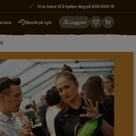
Vi er klare til å hjelpe deg på 800 800 15
ervice
Bestill på nytt
Logg inn
Go
Go
to
to
favorites
cart
NG
page
page