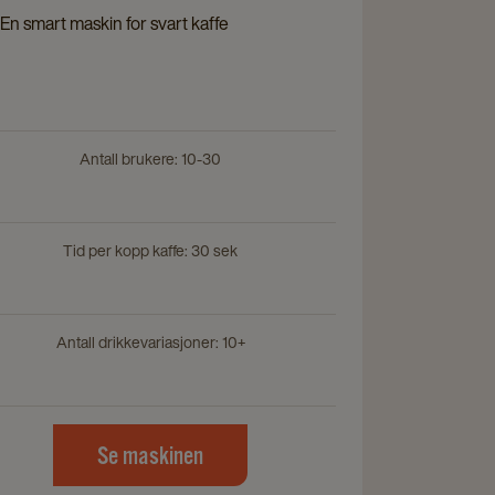
ck
page
En smart maskin for svart kaffe
ils
e
Antall brukere: 10-30
Tid per kopp kaffe: 30 sek
Antall drikkevariasjoner: 10+
Se maskinen