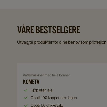
VÅRE BESTSELGERE
Utvalgte produkter for dine behov som profesjone
Navigate
to
Navigate
Kaffemaskiner med hele bønner
Kometa
KOMETA
to
details
Kometa
Kjøp eller leie
page
details
Opptil 100 kopper om dagen
page
Opptil 50 drikkevalg