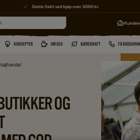
Gratis frakt ved kjøp over 3000 kr
Kundes
KONSEPTER
OM OSS
BÆREKRAFT
FÅ RÅDGIVNI
etaljhandel
BUTIKKER OG
T