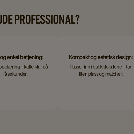
JDE PROFESSIONAL?
og enkel betjening:
Kompakt og estetisk design:
opplæring – kaffe klar på
Passer inn i butikklokalene – tar
få sekunder.
liten plass og matcher
merkevaren deres.