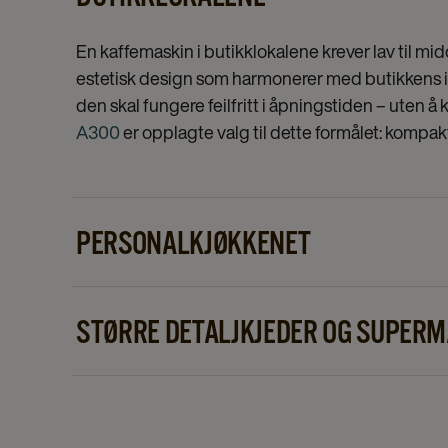
En kaffemaskin i butikklokalene krever lav til mid
estetisk design som harmonerer med butikkens int
den skal fungere feilfritt i åpningstiden – uten å 
A300
er opplagte valg til dette formålet: kompak
PERSONALKJØKKENET
På personalkjøkkenet er det driftssikkerhet og ha
leverer en fersk kopp kaffe på få sekunder og krev
STØRRE DETALJKJEDER OG SUPER
travel pause, hvor personalet raskt skal tilbake på 
For butikker med høy kundestrøm og mange ansa
kapasitet og automatisk rengjøring.
Cafitesse Ex
brukere og serverer 17 drikkevarevalg raskt og kon