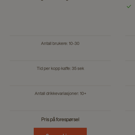
page
Bla
deta
pag
Antall brukere: 10-30
Tid per kopp kaffe: 35 sek
Antall drikkevariasjoner: 10+
Pris på forespørsel