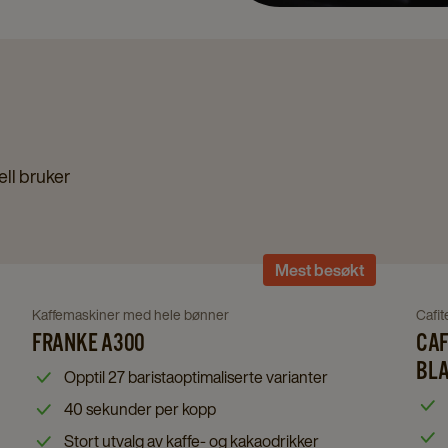
ll bruker
Navigate
Mest besøkt
to
Franke
Navigate
Nav
Kaffemaskiner med hele bønner
Cafi
A300
FRANKE A300
CAF
to
to
details
Franke
Cafi
BL
Opptil 27 baristaoptimaliserte varianter
page
A300
Exc
40 sekunder per kopp
details
Com
Stort utvalg av kaffe- og kakaodrikker