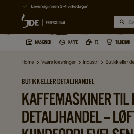
Levering innen 3-4 virkedager
MASKINER
KAFFE
TE
TILBEHØR
Home
Vaare loesninger
Industri
Butikk eller d
BUTIKK-ELLER-DETALJHANDEL
KAFFEMASKINER TIL 
DETALJHANDEL – LØF