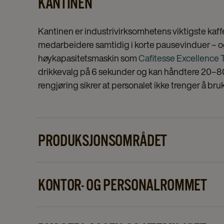
KANTINEN
Kantinen er industrivirksomhetens viktigste kaf
medarbeidere samtidig i korte pausevinduer – og
høykapasitetsmaskin som
Cafitesse Excellence
drikkevalg på 6 sekunder og kan håndtere 20–80
rengjøring sikrer at personalet ikke trenger å br
PRODUKSJONSOMRÅDET
Ved produksjonslinjen og i pauserommene er enke
Medarbeiderne har begrensede pauser og skal ra
KONTOR- OG PERSONALROMMET
I personalrommet og på de administrative kontoren
kapasitet. Her ønsker medarbeiderne å slappe av