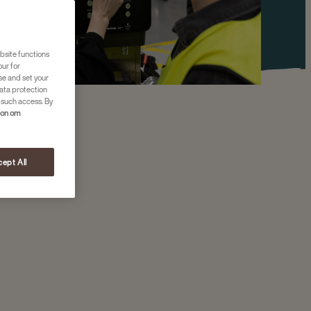
bsite functions
our for
se and set your
ata protection
 such access. By
jon om
ept All