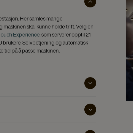
festasjon. Her samles mange
 maskinen skal kunne holde tritt. Velg en
 Touch Experience
, som serverer opptil 21
 brukere. Selvbetjening og automatisk
uke tid på å passe maskinen.
lhet og hurtighet det viktigste.
skt og enkelt kunne hente en kopp kaffe.
e er kvalitet og variasjon viktigere enn rå
 og nyte en god kopp kaffe i ro og mak. En