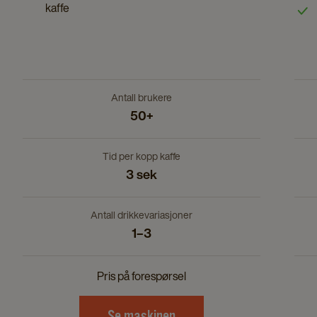
kaffe
deta
pag
Antall brukere
50+
Tid per kopp kaffe
3 sek
Antall drikkevariasjoner
1–3
Pris på forespørsel
Se maskinen