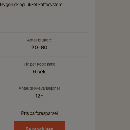
page
Hygenisk og lukket kaffesystem
ils
e
Antall brukere
20–80
Tid per kopp kaffe
6 sek
Antall drikkevariasjoner
12+
Pris på forespørsel
Se maskinen