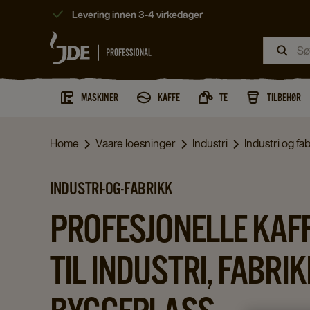
Levering innen 3-4 virkedager
MASKINER
KAFFE
TE
TILBEHØR
Home
Vaare loesninger
Industri
Industri og fa
INDUSTRI-OG-FABRIKK
PROFESJONELLE KAF
TIL INDUSTRI, FABRI