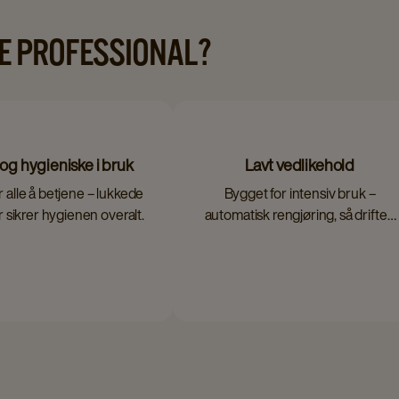
DE PROFESSIONAL?
og hygieniske i bruk
Lavt vedlikehold
r alle å betjene – lukkede
Bygget for intensiv bruk –
 sikrer hygienen overalt.
automatisk rengjøring, så driften
går videre.