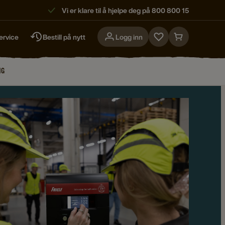
Vi er klare til å hjelpe deg på 800 800 15
ervice
Bestill på nytt
Logg inn
Go
Go
to
to
favorites
cart
NG
page
page