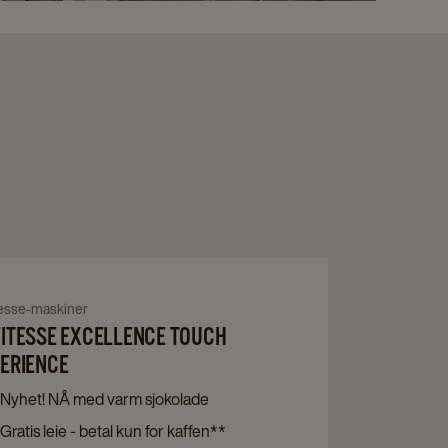
Navigate
to
igate
tesse-maskiner
Cafitesse
ITESSE EXCELLENCE TOUCH
Excellence
tesse
ERIENCE
Touch
ellence
Nyhet! NÅ med varm sjokolade
Experience
ch
Gratis leie - betal kun for kaffen**
details
erience