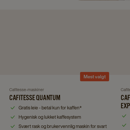
Navigate
Mest valgt
to
Cafitesse
Navigate
Nav
Cafitesse-maskiner
Cafi
Quantum
CAFITESSE QUANTUM
CAF
to
to
details
Cafitesse
Cafi
EXP
Gratis leie - betal kun for kaffen*
page
Quantum
Exc
Hygenisk og lukket kaffesystem
details
Tou
Svært rask og brukervennlig maskin for svart
page
Exp