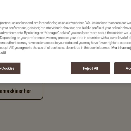
r til kantiner,
parties use cookies and similar technologies on our websites. We use cookies to ensure our we
e your preferences, gain insights into visitor behaviour, and build a profile of your online behavi
ustriens krav. I industrien
 advertisements. By clicking on “Manage Cookies”, you can learn more about the cookies we u
askinene. De skal kunne
Depending on your preferences, we may process your data in countries with a lower level of d
here authorities may have easier access to your data and you may have fewer rights to oppose
krevende miljøer og kreve
ccept All”, you agree to the use of all cookies as described in this cookie banner.
Mer informas
 ditt
essional får virksomheten
og lavt vedlikehold – slik at
 Cookies
Reject All
Acc
use med god kaffe, uansett om
kurbyen på byggeplassen.
femaskiner her