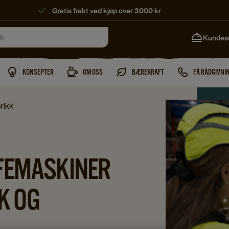
Gratis frakt ved kjøp over 3000 kr
Kundes
KONSEPTER
OM OSS
BÆREKRAFT
FÅ RÅDGIVNI
brikk
FEMASKINER
KK OG