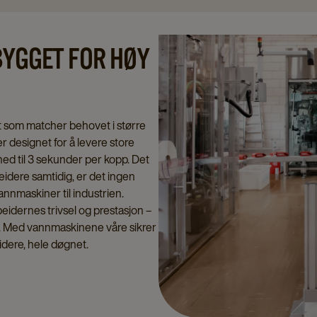
YGGET FOR HØY
et som matcher behovet i større
r designet for å levere store
ned til 3 sekunder per kopp. Det
idere samtidig, er det ingen
annmaskiner til industrien.
beidernes trivsel og prestasjon –
r. Med vannmaskinene våre sikrer
idere, hele døgnet.