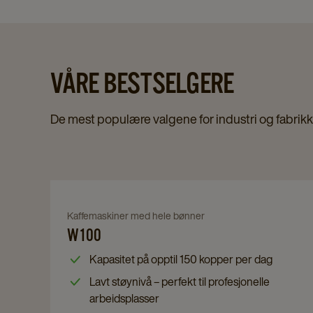
VÅRE BESTSELGERE
De mest populære valgene for industri og fabrikk
Navigate
to
Navigate
Kaffemaskiner med hele bønner
W100
W100
to
details
W100
Kapasitet på opptil 150 kopper per dag
page
details
Lavt støynivå – perfekt til profesjonelle
page
arbeidsplasser