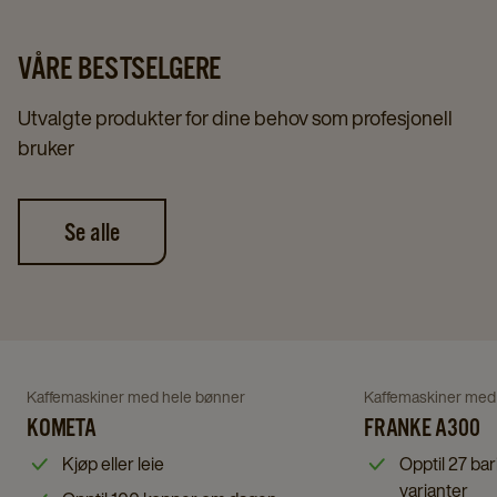
VÅRE BESTSELGERE
Utvalgte produkter for dine behov som profesjonell
bruker
Se alle
Navigate
Navigate
to
to
Franke
Navigate
Navigate
Kaffemaskiner med hele bønner
Kaffemaskiner med
Kometa
A300
to
KOMETA
to
FRANKE A300
details
details
Kometa
Franke
Kjøp eller leie
Opptil 27 bar
page
page
details
A300
varianter