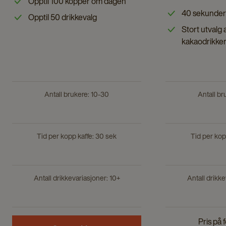
Opptil 100 kopper om dagen
page
details
40 sekunder
Opptil 50 drikkevalg
page
Stort utvalg 
kakaodrikke
Antall brukere: 10-30
Antall br
Tid per kopp kaffe: 30 sek
Tid per kop
Antall drikkevariasjoner: 10+
Antall drikke
Pris på 