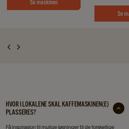
Se maskinen
Se m
HVOR I LOKALENE SKAL KAFFEMASKINEN(E)
PLASSERES?
Få inspirasjon til mulige løsninger til de forskellige