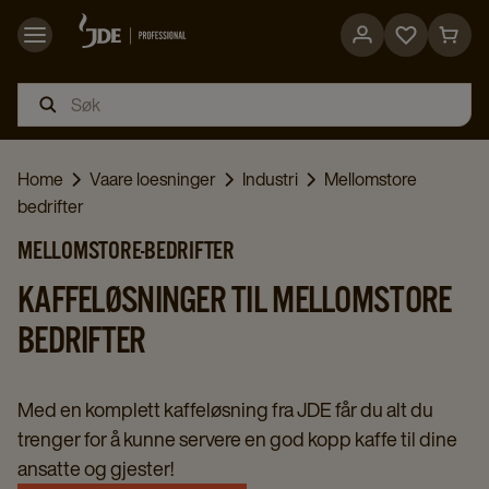
Go
Go
to
to
favorites
cart
page
page
Home
Vaare loesninger
Industri
Mellomstore
bedrifter
MELLOMSTORE-BEDRIFTER
KAFFELØSNINGER TIL MELLOMSTORE
BEDRIFTER
Med en komplett kaffeløsning fra JDE får du alt du
trenger for å kunne servere en god kopp kaffe til dine
ansatte og gjester!