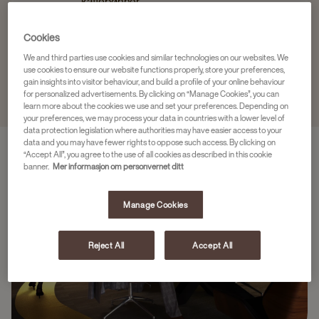
kaffebønner
Cookies
We and third parties use cookies and similar technologies on our websites. We
use cookies to ensure our website functions properly, store your preferences,
gain insights into visitor behaviour, and build a profile of your online behaviour
for personalized advertisements. By clicking on “Manage Cookies”, you can
learn more about the cookies we use and set your preferences. Depending on
your preferences, we may process your data in countries with a lower level of
data protection legislation where authorities may have easier access to your
data and you may have fewer rights to oppose such access. By clicking on
“Accept All”, you agree to the use of all cookies as described in this cookie
banner.
Mer informasjon om personvernet ditt
Manage Cookies
Reject All
Accept All