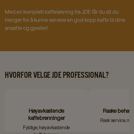
Med en komplett kaffeløsning fra JDE får du alt du
trenger for å kunne servere en god kopp kaffe til dine
ansatte og gjester!
HVORFOR VELGE JDE PROFESSIONAL?
Høyavkastende
Raske behand
kaffebrenninger
Rask service, min
Fyldige, høyavkastende