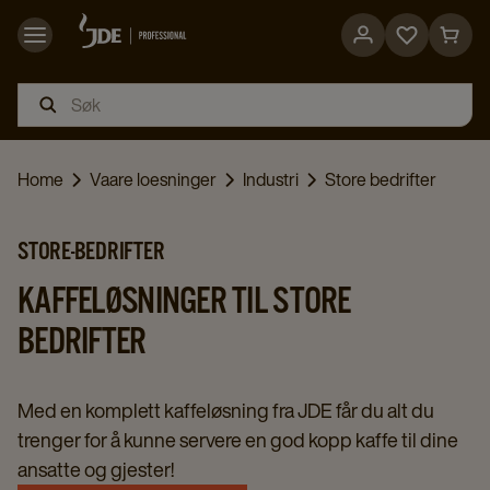
Go
Go
to
to
favorites
cart
page
page
Home
Vaare loesninger
Industri
Store bedrifter
STORE-BEDRIFTER
KAFFELØSNINGER TIL STORE
BEDRIFTER
Med en komplett kaffeløsning fra JDE får du alt du
trenger for å kunne servere en god kopp kaffe til dine
ansatte og gjester!