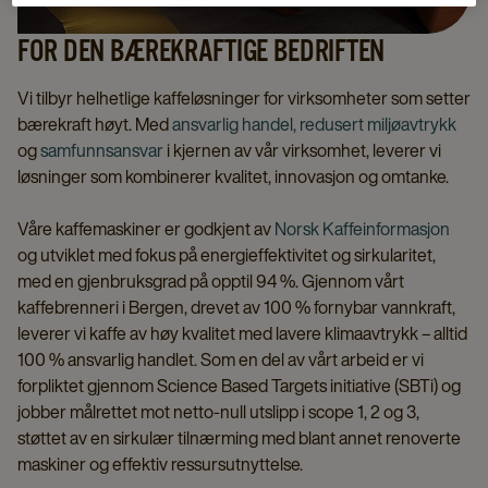
FOR DEN BÆREKRAFTIGE BEDRIFTEN
Vi tilbyr helhetlige kaffeløsninger for virksomheter som setter
bærekraft høyt. Med
ansvarlig handel,
redusert miljøavtrykk
og
samfunnsansvar
i kjernen av vår virksomhet, leverer vi
løsninger som kombinerer kvalitet, innovasjon og omtanke.
Våre kaffemaskiner er godkjent av
Norsk Kaffeinformasjon
og utviklet med fokus på energieffektivitet og sirkularitet,
med en gjenbruksgrad på opptil 94 %. Gjennom vårt
kaffebrenneri i Bergen, drevet av 100 % fornybar vannkraft,
leverer vi kaffe av høy kvalitet med lavere klimaavtrykk – alltid
100 % ansvarlig handlet. Som en del av vårt arbeid er vi
forpliktet gjennom Science Based Targets initiative (SBTi) og
jobber målrettet mot netto-null utslipp i scope 1, 2 og 3,
støttet av en sirkulær tilnærming med blant annet renoverte
maskiner og effektiv ressursutnyttelse.