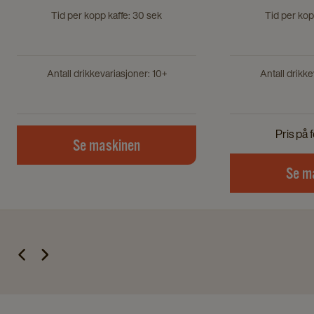
Tid per kopp kaffe: 30 sek
Tid per kop
Antall drikkevariasjoner: 10+
Antall drikke
Pris på 
Se maskinen
Se m