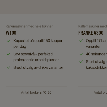
Navigate
Navigate
to
to
Franke
Navigate
Navigate
Kaffemaskiner med hele bønner
Kaffemaskiner med
W100
A300
to
W100
to
FRANKE A300
details
details
W100
Franke
Kapasitet på opptil 150 kopper
Opptil 27 bar
page
page
details
A300
per dag
varianter
page
details
Lavt støynivå – perfekt til
40 sekunder
page
profesjonelle arbeidsplasser
Stort utvalg 
Bredt utvalg av drikkevarianter
kakaodrikke
Antall brukere: 10-30
Antall br