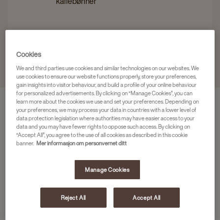
kaffebønner
Cookies
We and third parties use cookies and similar technologies on our websites. We
use cookies to ensure our website functions properly, store your preferences,
gain insights into visitor behaviour, and build a profile of your online behaviour
for personalized advertisements. By clicking on “Manage Cookies”, you can
learn more about the cookies we use and set your preferences. Depending on
your preferences, we may process your data in countries with a lower level of
data protection legislation where authorities may have easier access to your
data and you may have fewer rights to oppose such access. By clicking on
“Accept All”, you agree to the use of all cookies as described in this cookie
banner.
Mer informasjon om personvernet ditt
Manage Cookies
Reject All
Accept All