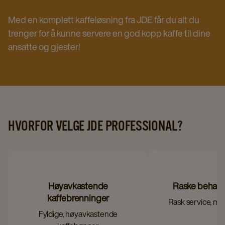
Med en komplett kaffeløsning fra JDE får du alt du
trenger for å kunne servere en god kopp kaffe til dine
ansatte og gjester!
HVORFOR VELGE JDE PROFESSIONAL?
Høyavkastende
Raske behand
kaffebrenninger
Rask service, min
Fyldige, høyavkastende