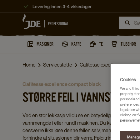
Levering innen 3-4 virkedager
MASKINER
KAFFE
TE
TILBEHØR
Home
Servicestotte
Cafitesse excellence compact
Cookies
cafitesse excellence compact black
We and third 
STØRRE FEIL I VANNSYSTEM
properly, stor
personalized
preferences. 
legislation w
Ved en stor lekkasje vil du se en betydelig
clicking on “A
personvernet
vannmengde i eller rundt maskinen. Du kan
dessverre ikke løse denne feilen selv, men du kan
forhindre at situasjonen blir verre. Følg trinnene
Manage