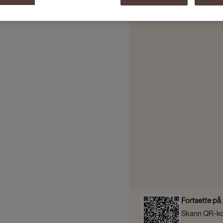
Fortsette på
Skann QR‑k