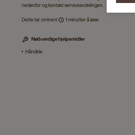
nedenfor og kontakt serviceavdelingen.
Dette tar omtrent
1 minutter å løse.
Nødvendige hjelpemidler
Håndkle