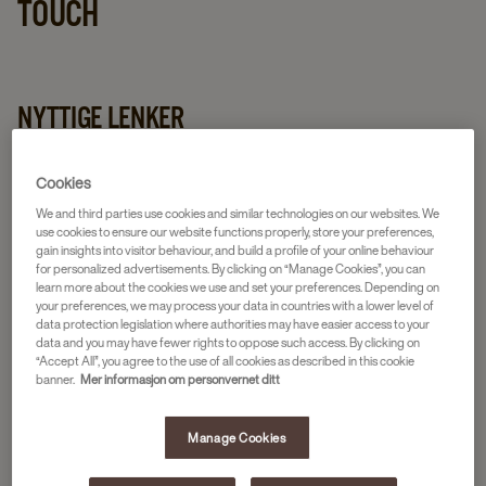
TOUCH
NYTTIGE LENKER
Cookies
We and third parties use cookies and similar technologies on our websites. We
use cookies to ensure our website functions properly, store your preferences,
Kontakt oss
Rapporter feil
Min JDE
gain insights into visitor behaviour, and build a profile of your online behaviour
for personalized advertisements. By clicking on “Manage Cookies”, you can
learn more about the cookies we use and set your preferences. Depending on
your preferences, we may process your data in countries with a lower level of
data protection legislation where authorities may have easier access to your
data and you may have fewer rights to oppose such access. By clicking on
“Accept All”, you agree to the use of all cookies as described in this cookie
Brukermanual
Ofte stilte spørsmål
banner.
Mer informasjon om personvernet ditt
Manage Cookies