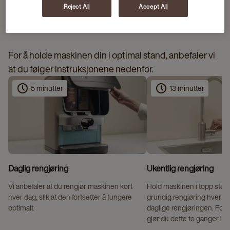
Reject All
Accept All
RENGJØRINGSINSTRUKSJONER
For å holde maskinen din i optimal stand, anbefaler vi
at du følger instruksjonene nedenfor.
5 minutter
13 minutter
Daglig rengjøring
Ukentlig rengjøring
Vi anbefaler at du rengjør maskinen kort
Hold maskinen i topp stand
hver dag, slik at den fortsetter å fungere
grundig rengjøring hver uke 
optimalt.
daglige rengjøringen. For
gjør du dette to ganger i u