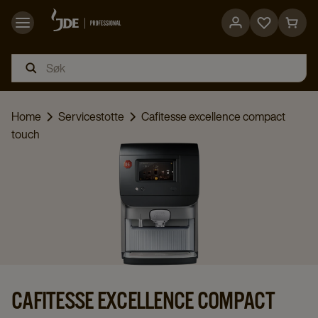
Go
Go
to
to
favorites
cart
page
page
Home
Servicestotte
Cafitesse excellence compact
touch
CAFITESSE EXCELLENCE COMPACT