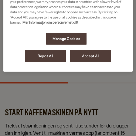
your preferences, we may process your data in countries with a lower level of
KJELEN ER IKKE VED RIKTIG
data protection legislation where authorities may have easier access to your
TEMPERATUR
data and you may have fewer rights to oppose such access. By clicking on
“Accept All”, you agree to the use of all cookies as described in this cookie
banner.
Mer informasjon om personvernet ditt
Dette tar omtrent
15 minutter å løse.
Manage Cookies
Nødvendige hjelpemidler
Reject All
Accept All
Ingenting
START KAFFEMASKINEN PÅ NYTT
Trekk ut strømledningen og vent i ti sekunder før du plugger
den inn igjen. Vent til maskinen varmes opp (tar omtrent 15